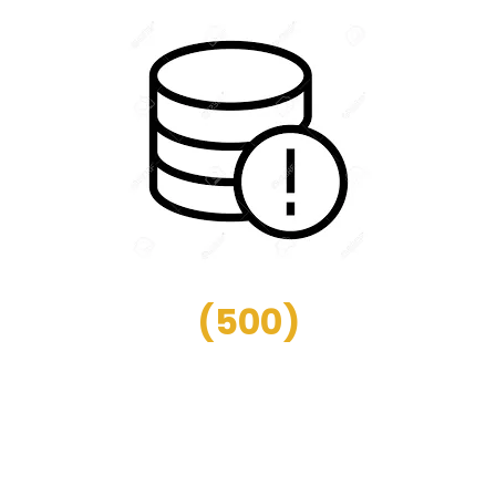
(
500
)