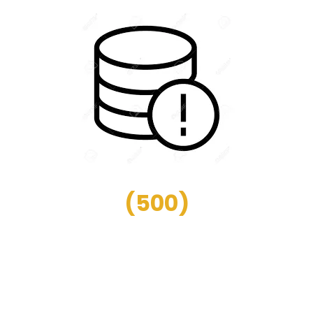
(
500
)