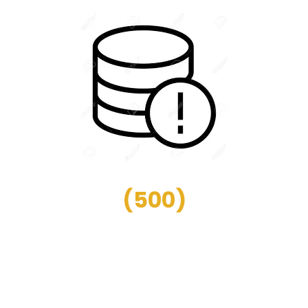
(
500
)