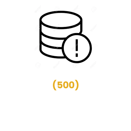
(
500
)