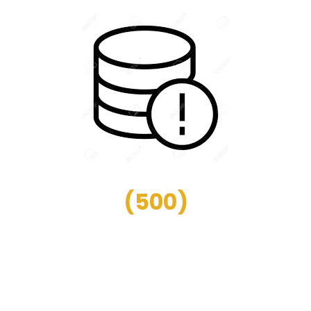
(
500
)