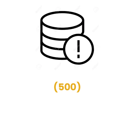
(
500
)