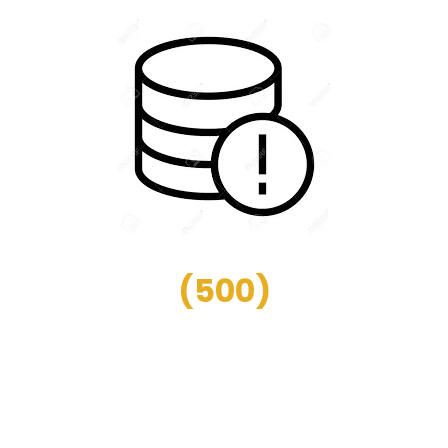
(
500
)