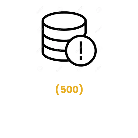
(
500
)