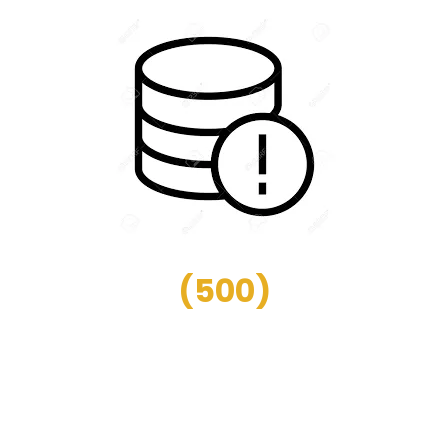
(
500
)