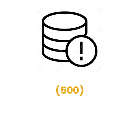
(
500
)