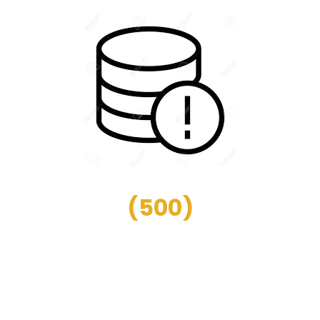
(
500
)