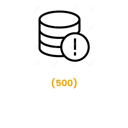
(
500
)