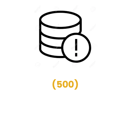
(
500
)