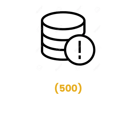
(
500
)