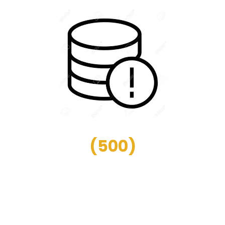
(
500
)