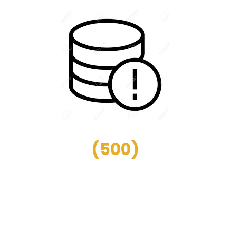
(
500
)