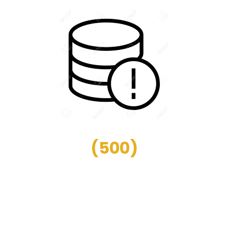
(
500
)