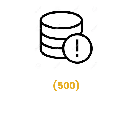
(
500
)