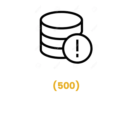
(
500
)