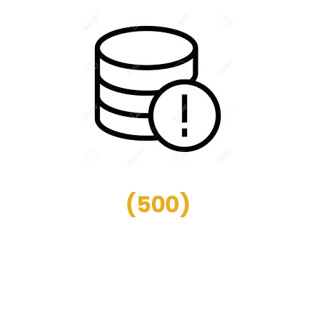
(
500
)