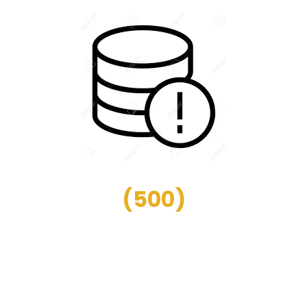
(
500
)