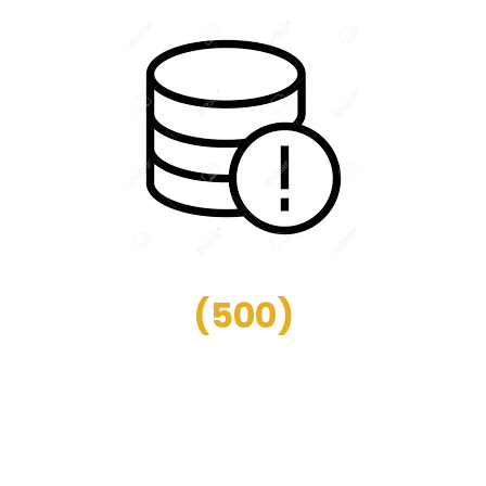
(
500
)