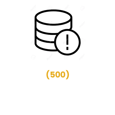
(
500
)