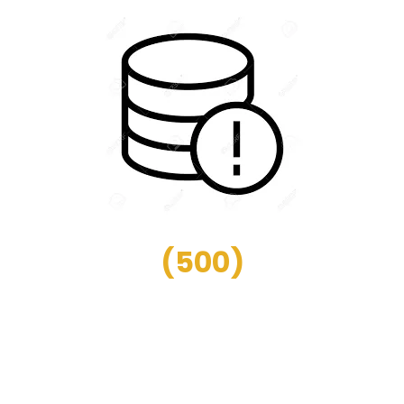
(
500
)