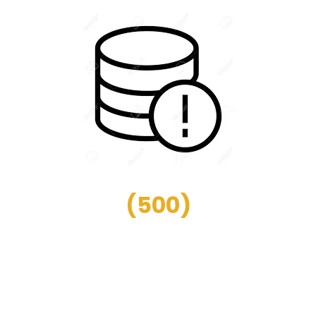
(
500
)