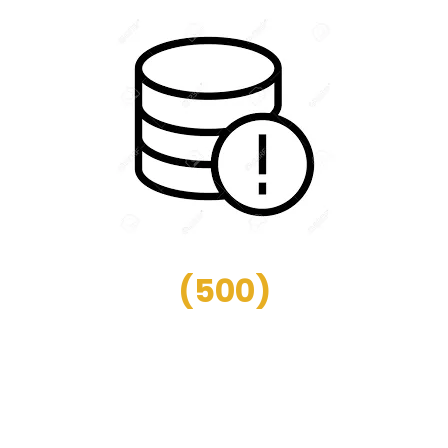
(
500
)