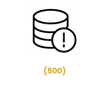
(
500
)