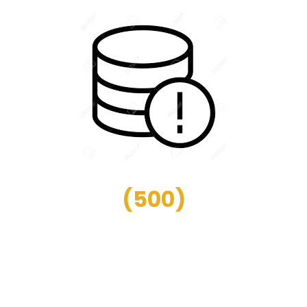
(
500
)