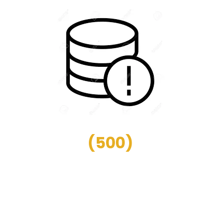
(
500
)