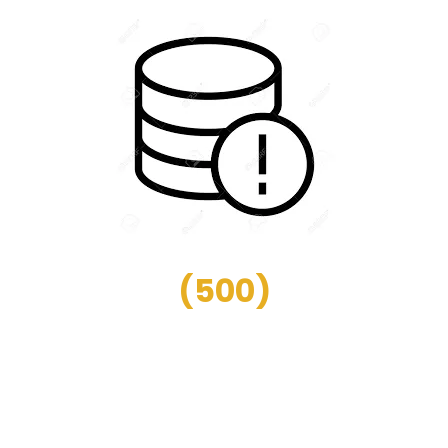
(
500
)