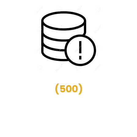
(
500
)