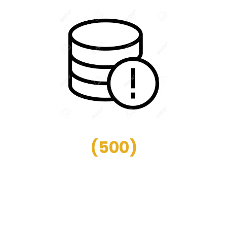
(
500
)