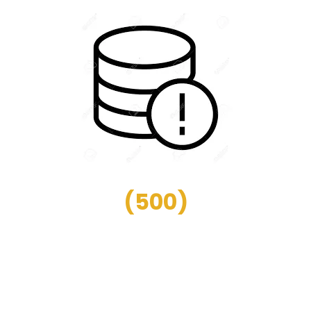
(
500
)