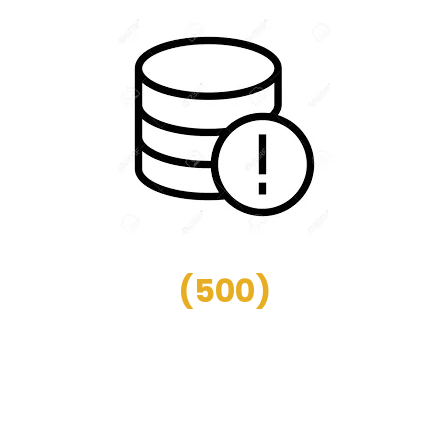
(
500
)