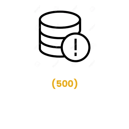
(
500
)