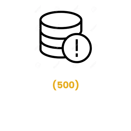
(
500
)