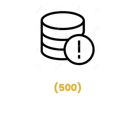
(
500
)