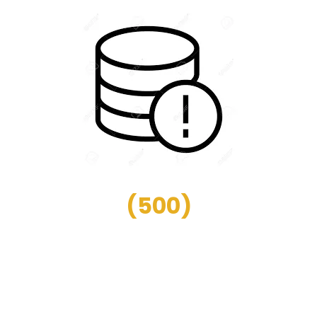
(
500
)