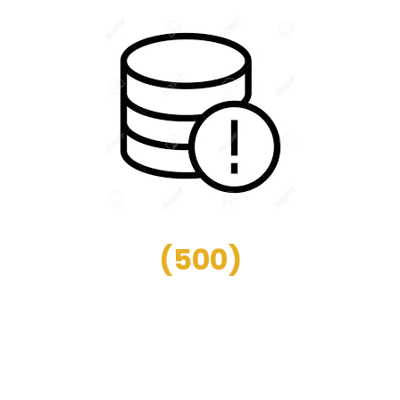
(
500
)