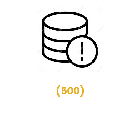
(
500
)