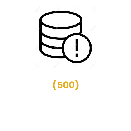
(
500
)