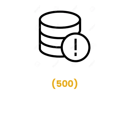
(
500
)