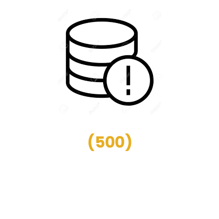
(
500
)