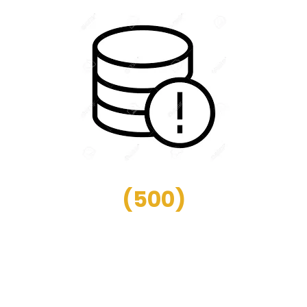
(
500
)