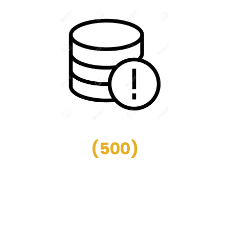
(
500
)