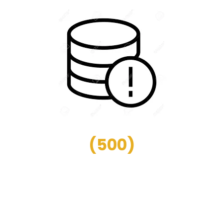
(
500
)