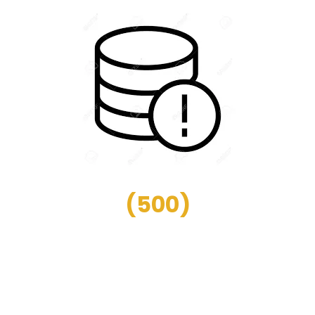
(
500
)