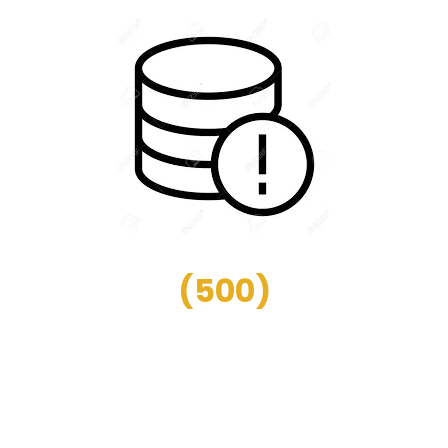
(
500
)