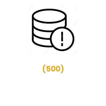
(
500
)