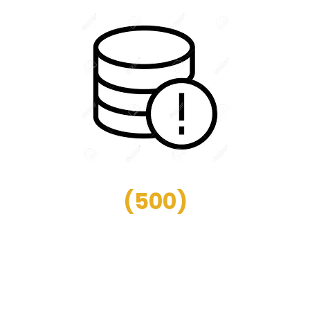
(
500
)